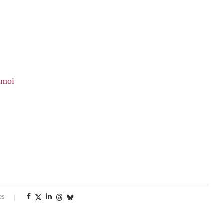
 moi
es