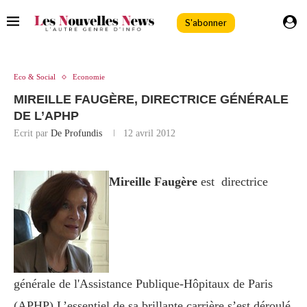
S'abonner
Eco & Social
Economie
MIREILLE FAUGÈRE, DIRECTRICE GÉNÉRALE
DE L’APHP
Ecrit par
De Profundis
12 avril 2012
Mireille Faugère
est directrice
générale de l'Assistance Publique-Hôpitaux de Paris
(APHP) L’essentiel de sa brillante carrière s’est déroulé