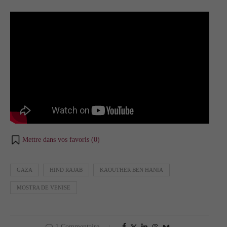
Mettre dans vos favoris (
0
)
GAZA
HIND RAJAB
KAOUTHER BEN HANIA
MOSTRA DE VENISE
1 Commentaire