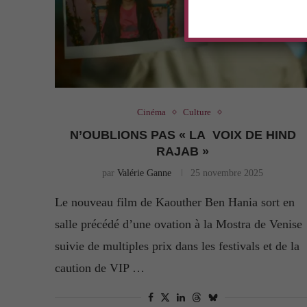
Cinéma
Culture
N’OUBLIONS PAS « LA VOIX DE HIND
RAJAB »
par
Valérie Ganne
25 novembre 2025
Le nouveau film de Kaouther Ben Hania sort en
salle précédé d’une ovation à la Mostra de Venise
suivie de multiples prix dans les festivals et de la
caution de VIP …