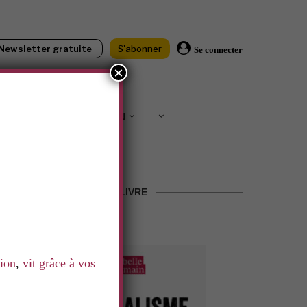
Newsletter gratuite
S'abonner
Se connecter
×
IONS
SOUTENIR LNN
LE LIVRE
tion
,
vit grâce à vos