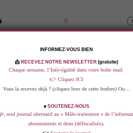
INFORMEZ-VOUS BIEN
IQUES
LES DOSSIERS
NOS LIVRES
NOS FORMAT
📩
RECEVEZ NOTRE NEWSLETTER
(gratuite)
Chaque semaine, l’Info-égalité dans votre boîte mail.
👉
Cliquez ICI
HER BEN HANIA
Vous la recevez déjà ? (cliquez hors de cette fenêtre) Ou…
✊
SOUTENEZ-NOUS
fr
, seul journal alternatif au « Mâle-traitement » de l’informa
abonnements et dons (défiscalisés)
.