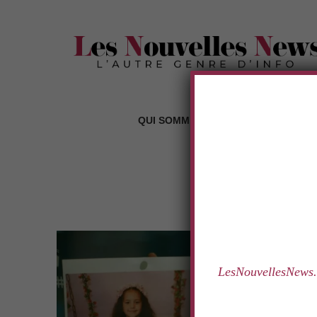
.
QUI SOMMES-NOUS ?
LES RUBR
TAG:
KAOUT
.
LesNouvellesNews.