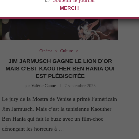
👉
Soutenir le journal
MERCI !
Cinéma
Culture
JIM JARMUSCH GAGNE LE LION D’OR
MAIS C’EST KAOUTHER BEN HANIA QUI
EST PLÉBISCITÉE
par
Valérie Ganne
7 septembre 2025
Le jury de la Mostra de Venise a primé l’américain
Jim Jarmusch. Mais c’est la tunisienne Kaouther
Ben Hania qui fait le buzz avec un film-choc
dénonçant les horreurs à …