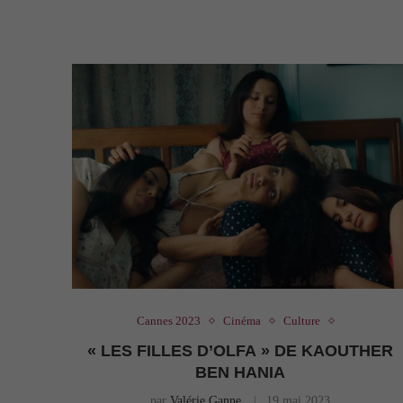
Cannes 2023
Cinéma
Culture
« LES FILLES D’OLFA » DE KAOUTHER
BEN HANIA
par
Valérie Ganne
19 mai 2023