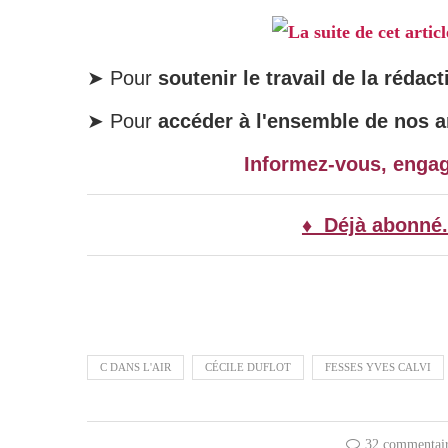
La suite de cet artic
➤ Pour
soutenir le travail de la rédact
➤ Pour
accéder à l'ensemble de nos ar
Informez-vous, enga
♦ Déjà abonné.
C DANS L'AIR
CÉCILE DUFLOT
FESSES YVES CALVI
32 commentai