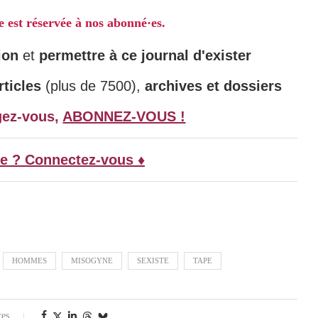
le est réservée à nos abonné·es.
ion
et
permettre à ce journal d'exister
ticles
(plus de 7500),
archives et dossiers
gez-vous,
ABONNEZ-VOUS !
e ? Connectez-vous ♦
HOMMES
MISOGYNE
SEXISTE
TAPE
res