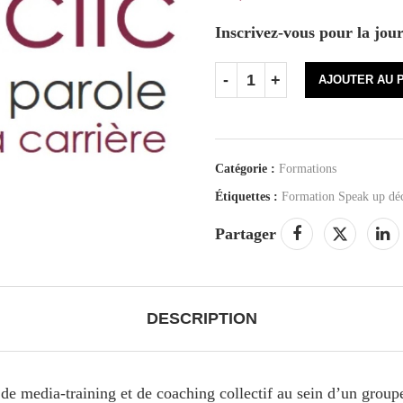
Inscrivez-vous pour la jou
AJOUTER AU 
Catégorie :
Formations
Étiquettes :
Formation Speak up déc
Partager
DESCRIPTION
e de media-training et de coaching collectif au sein d’un gr