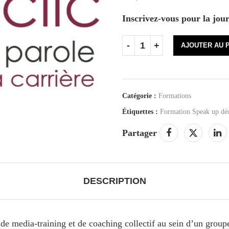
Inscrivez-vous pour la jou
AJOUTER AU 
Catégorie :
Formations
Étiquettes :
Formation Speak up déc
Partager
DESCRIPTION
e de media-training et de coaching collectif au sein d’un gr