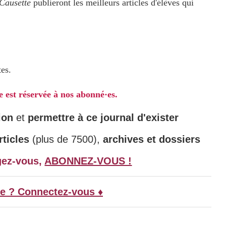
Causette
publieront les meilleurs articles d'élèves qui
tes.
le est réservée à nos abonné·es.
ion
et
permettre à ce journal d'exister
ticles
(plus de 7500),
archives et dossiers
gez-vous,
ABONNEZ-VOUS !
e ? Connectez-vous ♦