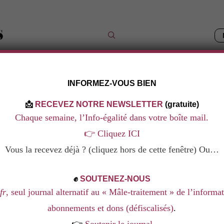
INFORMEZ-VOUS BIEN
IQUES
LES DOSSIERS
NOS LIVRES
NOS FORMAT
📩
RECEVEZ NOTRE NEWSLETTER
(gratuite)
Chaque semaine, l’Info-égalité dans votre boîte mail.
👉
Cliquez ICI
AU D’HOMME
Vous la recevez déjà ? (cliquez hors de cette fenêtre) Ou…
✊
SOUTENEZ-NOUS
fr
, seul journal alternatif au « Mâle-traitement » de l’informa
abonnements et dons (défiscalisés)
.