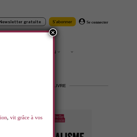
Newsletter gratuite
S'abonner
Se connecter
×
IONS
SOUTENIR LNN
LE LIVRE
tion
,
vit grâce à vos