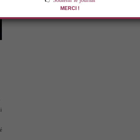
👉
Soutenir le journal
MERCI !
e
i
é