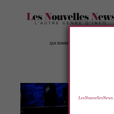
.
QUI SOMMES-NOUS ?
LES RUBR
TAG:
PE
.
LesNouvellesNews.