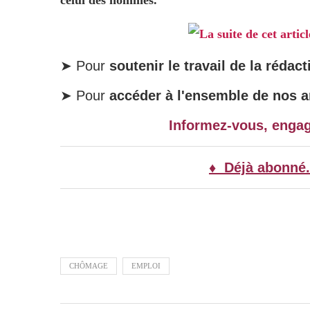
celui des hommes.
La suite de cet artic
➤ Pour
soutenir le travail de la rédact
➤ Pour
accéder à l'ensemble de nos ar
Informez-vous, enga
♦ Déjà abonné.
CHÔMAGE
EMPLOI