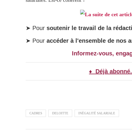
salariales. Est-ce cohérent ?
La suite de cet artic
➤ Pour
soutenir le travail de la rédact
➤ Pour
accéder à l'ensemble de nos ar
Informez-vous, enga
♦ Déjà abonné.
CADRES
DELOITTE
INÉGALITÉ SALARIALE