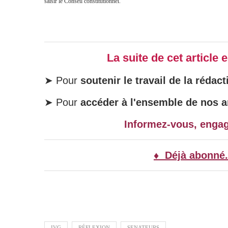
saisir le Conseil constitutionnel.
La suite de cet article
➤ Pour
soutenir le travail de la rédact
➤ Pour
accéder à l'ensemble de nos ar
Informez-vous, enga
♦ Déjà abonné.
IVG
RÉFLEXION
SENATEURS