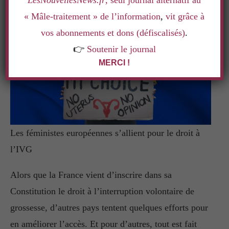
LesNouvellesNews.fr
, seul journal alternatif au
« Mâle-traitement » de l’information
,
vit grâce à
vos abonnements et dons (défiscalisés)
.
👉
Soutenir le journal
MERCI !
Les féministes européennes s’allient pour le droit à
l’IVG
Alors que la France vient d’inscrire dans sa
Constitution le droit à l’interruption volontaire de
grossesse, d’autres pays tentent quelques efforts pour
en améliorer l’accès. Et pour d’autres, tout est fait