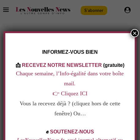
S'abonner
×
Politique & Société
.
LE DROIT À L’IVG BOUGE EN EUROPE
INFORMEZ-VOUS BIEN
Ecrit par
Agathe Ripoche
19 avril 2024
📩
RECEVEZ NOTRE NEWSLETTER
(gratuite)
En 2024, le droit à l’IVG est toujours source de
Chaque semaine, l’Info-égalité dans votre boîte
discorde. Et les pays européens ne sont pas tous
mail.
logés à la même enseigne. Tandis que certains
👉
Cliquez ICI
essayent d’améliorer l’accès à l’IVG, d’autres
Vous la recevez déjà ? (cliquez hors de cette
rétropédalent, à l’image de l’Italie. Tour
fenêtre) Ou…
d’horizon.
.
✊
SOUTENEZ-NOUS