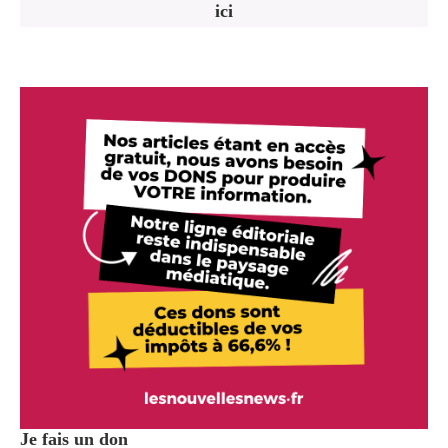
ici
Je fais un don