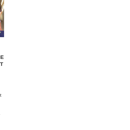
CE
AT
t
s