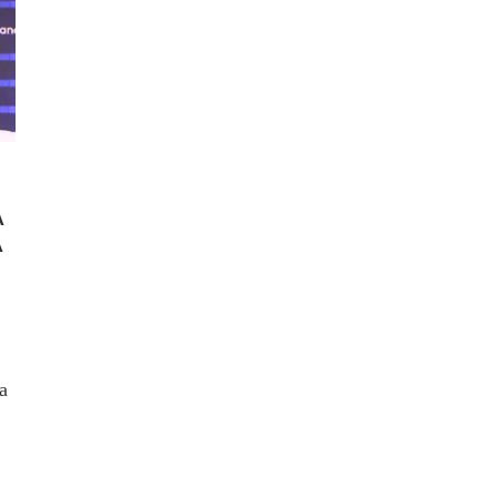
A
À
a