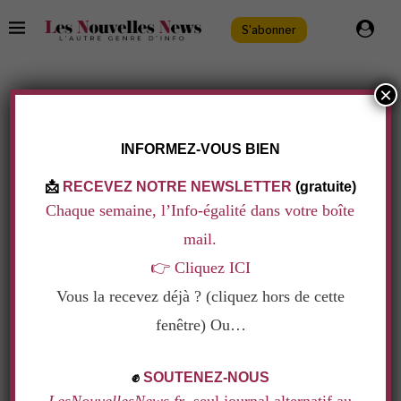
S'abonner
×
TAG:
IVG DROIT À L'AVORTEMENT
.
INFORMEZ-VOUS BIEN
📩
RECEVEZ NOTRE NEWSLETTER
(gratuite)
Chaque semaine, l’Info-égalité dans votre boîte
mail.
👉
Cliquez ICI
Vous la recevez déjà ? (cliquez hors de cette
fenêtre) Ou…
.
✊
SOUTENEZ-NOUS