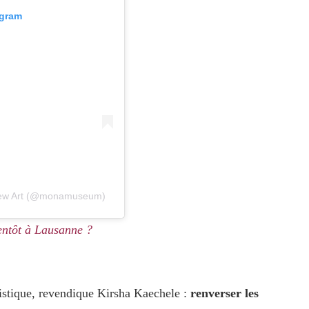
agram
 New Art (@monamuseum)
entôt à Lausanne ?
rtistique, revendique Kirsha Kaechele :
renverser les