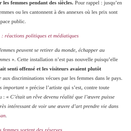
r les femmes pendant des siècles.
Pour rappel : jusqu’en
 femmes ou les cantonnent à des annexes où les prix sont
space public.
 : réactions politiques et médiatiques
 femmes peuvent se retirer du monde, échapper au
femmes
». Cette installation n’est pas nouvelle puisqu’elle
t senti offensé et les visiteurs avaient plutôt
r
aux discriminations vécues par les femmes dans le pays.
ès important
» précise l’artiste qui s’est, contre toute
u : «
C’était un rêve devenu réalité que l’œuvre puisse
 très intéressant de voir une œuvre d’art prendre vie dans
ian
.
es femmes sortent des réserves