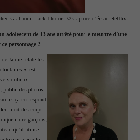
ephen Graham et Jack Thorne. © Capture d’écran Netflix
 un adolescent de 13 ans arrêté pour le meurtre d’une
r ce personnage ?
de Jamie relate les
olontaires », est
ivers milieux
, publie des photos
ram et ça correspond
 leur doit des corps
mique entre garçons,
teau qu’il utilise
entre soi masculin