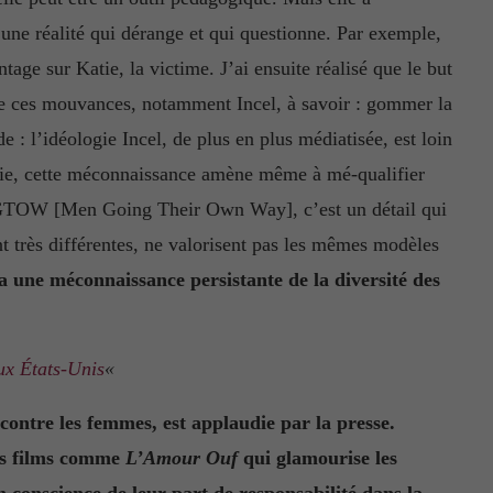
 une réalité qui dérange et qui questionne. Par exemple,
age sur Katie, la victime. J’ai ensuite réalisé que le but
é de ces mouvances, notamment Incel, à savoir : gommer la
e : l’idéologie Incel, de plus en plus médiatisée, est loin
érie, cette méconnaissance amène même à mé-qualifier
 MGTOW [Men Going Their Own Way], c’est un détail qui
t très différentes, ne valorisent pas les mêmes modèles
 a une méconnaissance persistante de la diversité des
ux États-Unis
«
contre les femmes, est applaudie par la presse.
es films comme
L’Amour Ouf
qui glamourise les
n conscience de leur part de responsabilité dans la