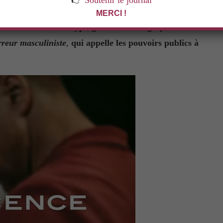
👉
Soutenir le journal
s camarades. L’intrigue de la série britannique
MERCI !
masculinistes. Décryptage d’une série glaçante de
rreur masculiniste
,
qui appelle les pouvoirs publics à