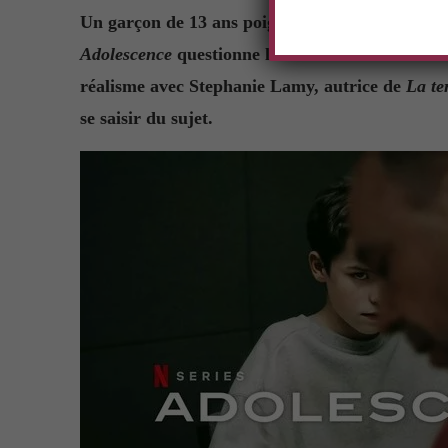
Un garçon de 13 ans poignarde à mort une de se
Adolescence
questionne la montée des violences 
réalisme avec Stephanie Lamy, autrice de
La te
se saisir du sujet.