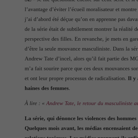
l’avantage d’éviter l’écueil moralisateur et montre
j’ai d’abord été déçue qu’on en apprenne pas davant
de la série était de subtilement montrer la réalit
perspective des filles. En revanche, je mets en gard
d’être la seule mouvance masculiniste. Dans la s
Andrew Tate d’incel, alors qu’il fait partie des
m’a fait sourire parce que ces deux mouvances son
et ont leur propre processus de radicalisation.
Il y
haines des femmes
.
À lire : «
Andrew Tate, le retour du masculiniste a
La série, qui dénonce les violences des hommes 
Quelques mois avant, les médias encensaient d
relations toxiques. Les médias prennent-ils enfi