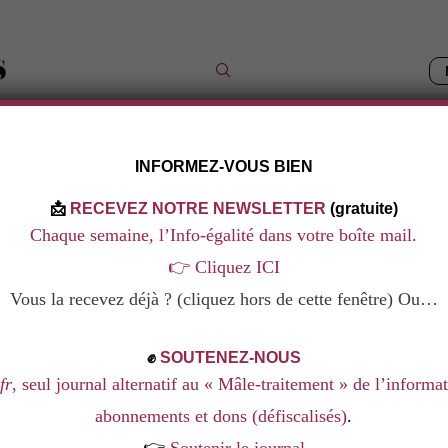
INFORMEZ-VOUS BIEN
IQUES
LES DOSSIERS
NOS LIVRES
NOS FORMAT
📩
RECEVEZ NOTRE NEWSLETTER
(gratuite)
Chaque semaine, l’Info-égalité dans votre boîte mail.
👉
Cliquez ICI
Vous la recevez déjà ? (cliquez hors de cette fenêtre) Ou…
TFLIX :
CULINISTE S’AMPLIFIE
✊
SOUTENEZ-NOUS
ANIE LAMY
fr
, seul journal alternatif au « Mâle-traitement » de l’informa
abonnements et dons (défiscalisés)
.