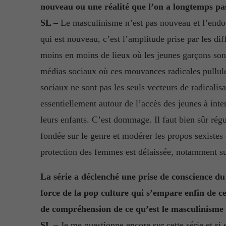
nouveau ou une réalité que l’on a longtemps pas
SL –
Le masculinisme n’est pas nouveau et l’endo
qui est nouveau, c’est l’amplitude prise par les di
moins en moins de lieux où les jeunes garçons sont
médias sociaux où ces mouvances radicales pullulent
sociaux ne sont pas les seuls vecteurs de radicalisa
essentiellement autour de l’accès des jeunes à inte
leurs enfants. C’est dommage. Il faut bien sûr régu
fondée sur le genre et modérer les propos sexistes 
protection des femmes est délaissée, notamment su
La série a déclenché une prise de conscience du
force de la pop culture qui s’empare enfin de ce
de compréhension de ce qu’est le masculinisme
SL –
Je me questionne encore sur cette série et si 