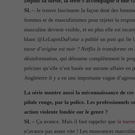
Depuis sa sortie, la série s’accompagne d’une
SL –
Je trouve fascinante la façon dont des homme
femmes et de masculinismes pour rejeter la responsa
masculine devient visible, et en plus elle est inca
blanc @
LeLapinDuFutur
a publié un post qui lie l’
tueur d’origine est noir ? Netflix le transforme en
désinformation, qui détourne complètement le prop
préciser qu’elle n’est basée sur aucune affaire en 
Angleterre il y a eu une importante vague d’agres
La série montre aussi la méconnaissance de ce
pilule rouge, par la police. Les professionnels s
action violente fondée sur le genre ?
SL –
Ça avance. Mais il faut rappeler que
la tueri
n’avance pas assez vite ! Les mouvances masculini