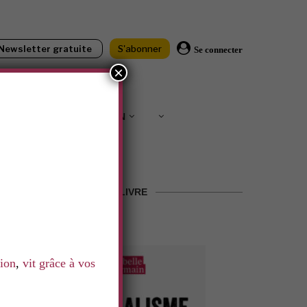
Newsletter gratuite
S'abonner
Se connecter
×
IONS
SOUTENIR LNN
LE LIVRE
tion
,
vit grâce à vos