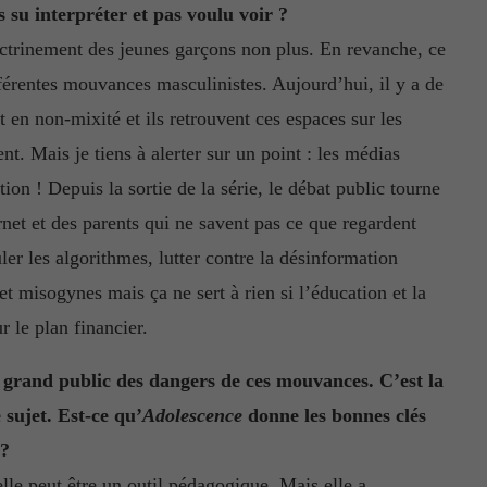
 su interpréter et pas voulu voir ?
ctrinement des jeunes garçons non plus. En revanche, ce
fférentes mouvances masculinistes. Aujourd’hui, il y a de
 en non-mixité et ils retrouvent ces espaces sur les
. Mais je tiens à alerter sur un point : les médias
tion ! Depuis la sortie de la série, le débat public tourne
rnet et des parents qui ne savent pas ce que regardent
ler les algorithmes, lutter contre la désinformation
et misogynes mais ça ne sert à rien si l’éducation et la
r le plan financier.
 grand public des dangers de ces mouvances. C’est la
 sujet. Est-ce qu’
Adolescence
donne les bonnes clés
 ?
elle peut être un outil pédagogique. Mais elle a