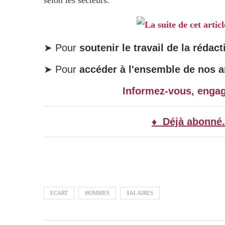
selon les secteurs.
La suite de cet artic
➤ Pour
soutenir le travail de la rédact
➤ Pour
accéder à l'ensemble de nos ar
Informez-vous, enga
♦ Déjà abonné.
ECART
HOMMES
SALAIRES