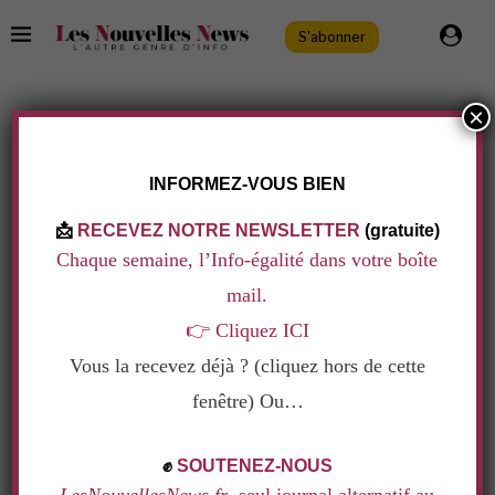
S'abonner
×
International
Politique & Société
.
LES IRANIENNES BRÛLENT LES SYMBOLES
INFORMEZ-VOUS BIEN
DU RÉGIME ISLAMIQUE À COUP DE
CIGARETTES
📩
RECEVEZ NOTRE NEWSLETTER
(gratuite)
Ecrit par
Clara Authiat
12 janvier 2026
Chaque semaine, l’Info-égalité dans votre boîte
mail.
Le régime islamique mène actuellement une
👉
Cliquez ICI
violente répression contre ses opposants. Malgré
Vous la recevez déjà ? (cliquez hors de cette
les risques, les Iraniennes se filment une cigarette
fenêtre) Ou…
à la main, brûlant un portrait du guide suprême
.
Ali Khamenei pour affirmer leur opposition.
✊
SOUTENEZ-NOUS