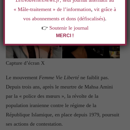
LesNouvellesNews.fr
, seul journal alternatif au
« Mâle-traitement » de l’information
,
vit grâce à
vos abonnements et dons (défiscalisés)
.
👉
Soutenir le journal
MERCI !
Capture d’écran X
Le mouvement
Femme Vie Liberté
ne faiblit pas.
Depuis trois ans, après le meurtre de Mahsa Amini
par la « police des mœurs », la révolte de la
population iranienne contre le régime de la
République Islamique, en place depuis 1979, poursuit
ses actions de contestation.