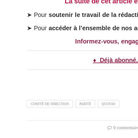
La suite de cet article
➤ Pour
soutenir le travail de la rédact
➤ Pour
accéder à l'ensemble de nos ar
Informez-vous, enga
♦ Déjà abonné.
COMITÉ DE DIRECTION
PARITÉ
QUOTAS
0 commentair