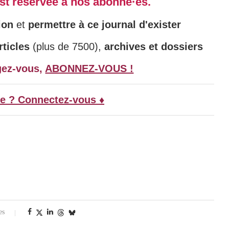
 est réservée à nos abonné·es.
ion
et
permettre à ce journal d'exister
ticles
(plus de 7500),
archives et dossiers
gez-vous,
ABONNEZ-VOUS !
e ? Connectez-vous ♦
es