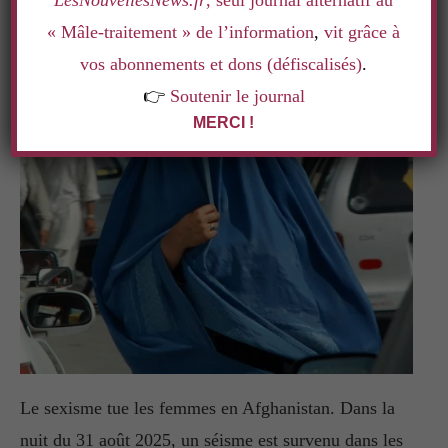
LesNouvellesNews.fr
, seul journal alternatif au
« Mâle-traitement » de l’information
,
vit grâce à
vos abonnements et dons (défiscalisés)
.
👉
Soutenir le journal
MERCI !
Le sexisme tue les femmes en Afghanistan. Dans la
nuit du 31 août 2025, un séisme est survenu dans les