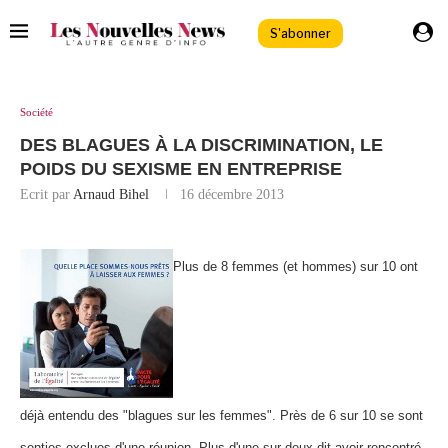
S'abonner
Société
DES BLAGUES À LA DISCRIMINATION, LE
POIDS DU SEXISME EN ENTREPRISE
Ecrit par
Arnaud Bihel
16 décembre 2013
Plus de 8 femmes (et hommes) sur 10 ont
déjà entendu des "blagues sur les femmes". Près
de 6 sur 10 se sont
senties exclues d'une réunion. Plus d'une sur deux dit
avoir rencontré