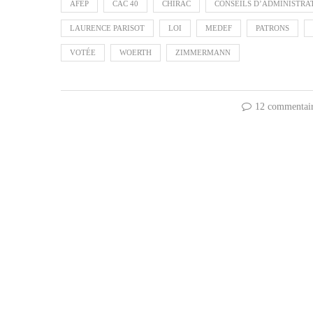
AFEP
CAC 40
CHIRAC
CONSEILS D’ADMINISTRA
LAURENCE PARISOT
LOI
MEDEF
PATRONS
VOTÉE
WOERTH
ZIMMERMANN
12 commentai