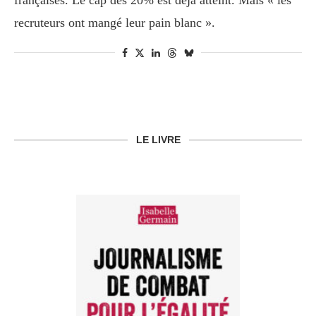
françaises. Le cap des 20% est déjà atteint. Mais « les
recruteurs ont mangé leur pain blanc ».
LE LIVRE