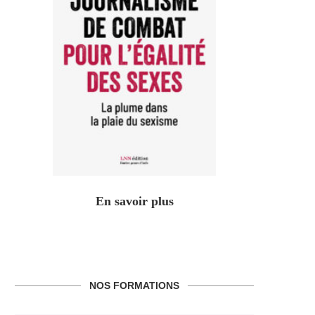
En savoir plus
NOS FORMATIONS