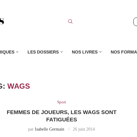
RIQUES
LES DOSSIERS
NOS LIVRES
NOS FORMA
G:
WAGS
Sport
FEMMES DE JOUEURS, LES WAGS SONT
FATIGUÉES
par
Isabelle Germain
26 juin 2014