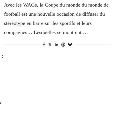
Avec les WAGs, la Coupe du monde du monde de
football est une nouvelle occasion de diffuser du
stéréotype en barre sur les sportifs et leurs
compagnes… Lesquelles se montrent …
 :
s