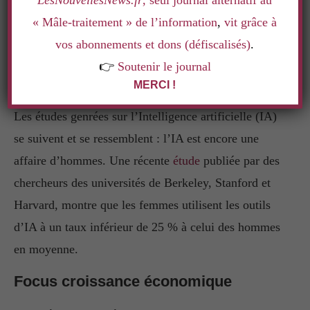
LesNouvellesNews.fr
, seul journal alternatif au
« Mâle-traitement » de l’information
,
vit grâce à
vos abonnements et dons (défiscalisés)
.
👉
Soutenir le journal
MERCI !
Les études genrées sur l’Intelligence artificielle (IA)
se suivent et se ressemblent : l’IA est encore une
affaire d’hommes. Une récente
étude
publiée par des
chercheurs des universités de Berkeley, Stanford et
Harvard, montre que les femmes utilisent les outils
d’IA à un taux inférieur de 25 % à celui des hommes
en moyenne.
Focus croissance économique