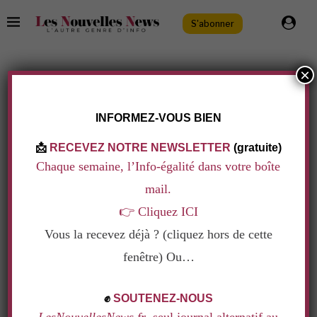
S'abonner
×
Bien-être et richesses
Bruits et chuchotements
Eco & Social
Point de vue
.
INTELLIGENCE ARTIFICIELLE : LES FEMMES
INFORMEZ-VOUS BIEN
L’UTILISENT MOINS QUE LES HOMMES… ET
📩
RECEVEZ NOTRE NEWSLETTER
(gratuite)
ALORS ?
Chaque semaine, l’Info-égalité dans votre boîte
Ecrit par
Isabelle Germain
2 octobre 2025
mail.
Elles utilisent l’IA 25% de moins que les hommes.
👉
Cliquez ICI
Les femmes risquent de perdre en productivité et
Vous la recevez déjà ? (cliquez hors de cette
de freiner la croissance économique prévient une
fenêtre) Ou…
étude… Et si elles avaient raison ?
.
✊
SOUTENEZ-NOUS