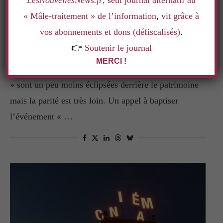
LesNouvellesNews.fr
, seul journal alternatif au
Culture
« Mâle-traitement » de l’information
,
vit grâce à
LES JOURNÉES DU MATRIMOINE SORTENT
vos abonnements et dons (défiscalisés)
.
DE LA CLANDESTINITÉ
👉
Soutenir le journal
par
La rédaction
14 septembre 2023
MERCI !
Pour leur 9ème édition, « les journées du Matrimoine
» sont un peu moins éclipsées derrière le patrimoine
mais la parité est très loin. Un appel à baptiser
l’événement « …