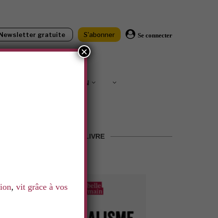
Newsletter gratuite
S'abonner
Se connecter
×
IONS
SOUTENIR LNN
LE LIVRE
tion
,
vit grâce à vos