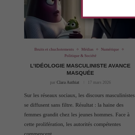
Bruits et chuchotements
Médias
Numérique
Politique & Société
L’IDÉOLOGIE MASCULINISTE AVANCE
MASQUÉE
par
Clara Authiat
17 mars 2026
Sur les réseaux sociaux, les discours masculinistes
se diffusent sans filtre. Résultat : la haine des
femmes grandit chez les jeunes hommes. Face à
cette prolifération, les autorités compétentes
commencent …