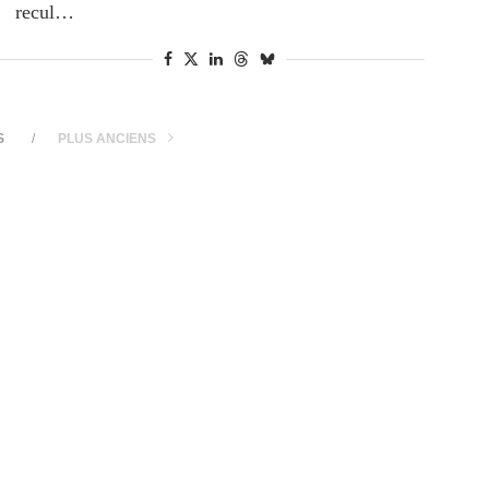
recul…
S
PLUS ANCIENS