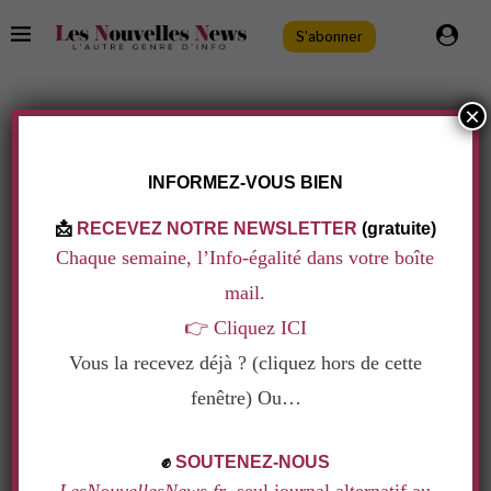
S'abonner
×
TAG:
DROITS DES FEMMES
.
INFORMEZ-VOUS BIEN
📩
RECEVEZ NOTRE NEWSLETTER
(gratuite)
Chaque semaine, l’Info-égalité dans votre boîte
mail.
👉
Cliquez ICI
Vous la recevez déjà ? (cliquez hors de cette
fenêtre) Ou…
.
✊
SOUTENEZ-NOUS